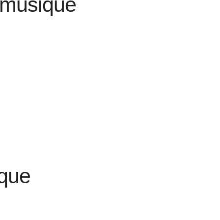
s musique
ique