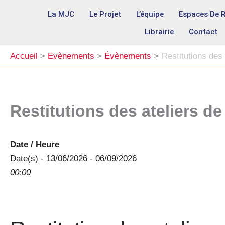
Aller
La MJC
Le Projet
L’équipe
Espaces De 
au
Librairie
Contact
contenu
Accueil
Evènements
Évènements
Restitutions des
Restitutions des ateliers de
Date / Heure
Date(s) - 13/06/2026 - 06/09/2026
00:00