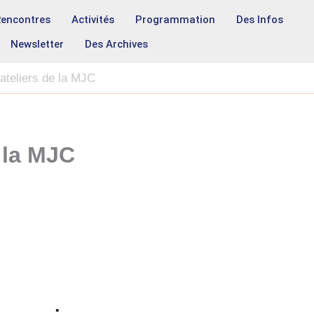
Rencontres
Activités
Programmation
Des Infos
Newsletter
Des Archives
 ateliers de la MJC
 la MJC